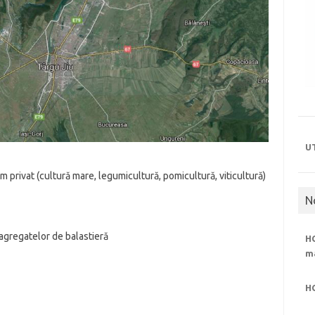
U
em privat (cultură mare, legumicultură, pomicultură, viticultură)
N
 agregatelor de balastieră
HC
m
H