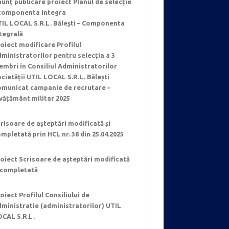
unț publicare proiect Planul de selecție
 componenta integra
IL LOCAL S.R.L. Bălești – Componenta
tegrală
oiect modificare Profilul
ministratorilor pentru selecția a 3
mbri în Consiliul Administratorilor
cietății UTIL LOCAL S.R.L. Bălești
omunicat campanie de recrutare –
vățământ militar 2025
risoare de așteptări modificată și
mpletată prin HCL nr. 38 din 25.04.2025
oiect Scrisoare de așteptări modificată
 completată
oiect Profilul Consiliului de
ministratie (administratorilor) UTIL
OCAL S.R.L.