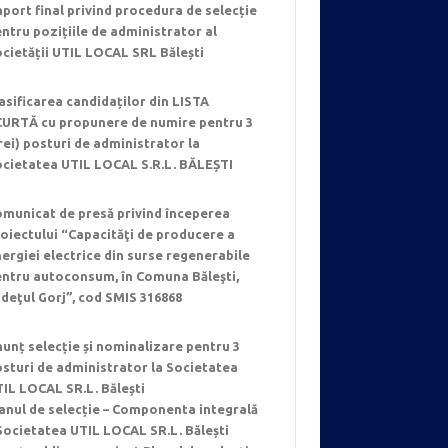
port final privind procedura de selecție
ntru pozițiile de administrator al
cietății UTIL LOCAL SRL Bălești
asificarea candidaților din LISTA
CURTĂ cu propunere de numire pentru 3
rei) posturi de administrator la
ocietatea UTIL LOCAL S.R.L. BĂLEȘTI
municat de presă privind începerea
oiectului “Capacităţi de producere a
ergiei electrice din surse regenerabile
entru autoconsum, în Comuna Băleşti,
deţul Gorj”, cod SMIS 316868
unț selecție și nominalizare pentru 3
sturi de administrator la Societatea
IL LOCAL SR.L. Bălești
anul de selecție – Componenta integrală
Societatea UTIL LOCAL SR.L. Bălești