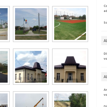
Co
a
S
A
Di
v
A
An
v
Di