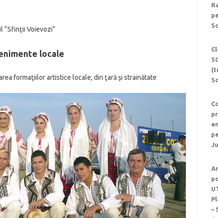
Ra
pe
So
l “Sfinţii Voievozi”
Cl
enimente locale
S
(t
ea formaţiilor artistice locale, din ţară şi strainătate
S
Co
pr
en
p
Ju
An
po
UT
Pl
– 