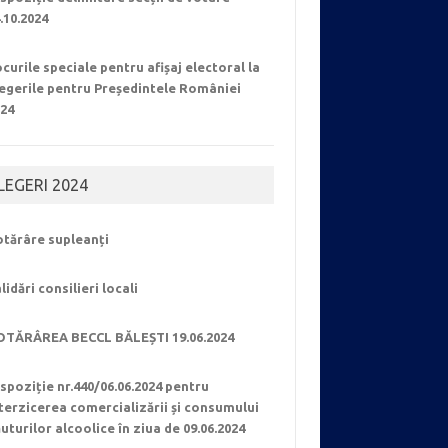
.10.2024
curile speciale pentru afișaj electoral la
egerile pentru Președintele României
024
LEGERI 2024
otărâre supleanți
lidări consilieri locali
OTĂRÂREA BECCL BĂLEȘTI 19.06.2024
spoziție nr.440/06.06.2024 pentru
terzicerea comercializării și consumului
uturilor alcoolice în ziua de 09.06.2024