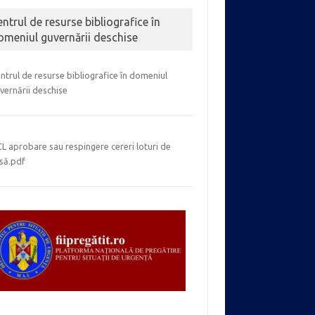
entrul de resurse bibliografice în
omeniul guvernării deschise
ntrul de resurse bibliografice în domeniul
vernării deschise
L aprobare sau respingere cereri loturi de
să.pdf