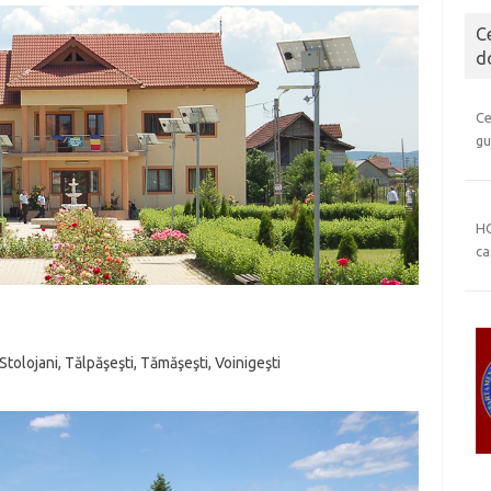
C
d
Ce
gu
HC
ca
Stolojani, Tălpăşeşti, Tămăşeşti, Voinigeşti