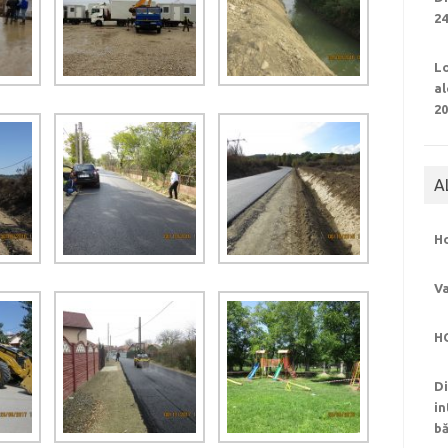
24
Lo
al
2
A
H
Va
H
Di
in
bă