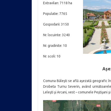
Extravilan: 7118 ha
Populatie: 7765
Gospodarii: 3150
Nr. locuinte: 3240
Nr. gradinite: 10
Nr. scoli: 10
Așe
Comuna Băleşti se află aşezată geografic în
Drobeta Turnu Severin, având următoarele 
Leleşti şi Arcani, vest – comunele Peştişani şi