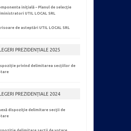
mponenta iniţială – Planul de selecţie
dministratori UTIL LOCAL SRL
crisoare de asteptări UTIL LOCAL SRL
LEGERI PREZIDENȚIALE 2025
spoziție privind delimitarea secțiilor de
otare
LEGERI PREZIDENȚIALE 2024
exă dispoziţie delimitare secţii de
otare
spoziție delimitare secții de votare