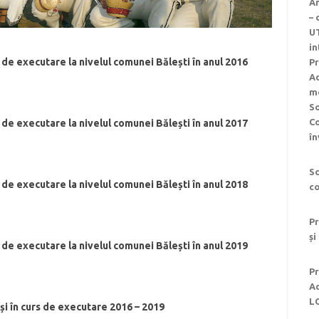
An
–
UT
in
rs de executare la nivelul comunei Bălești în anul
2016
Pr
Ad
me
So
C
rs de executare la nivelul comunei Bălești în anul
2017
în
Sc
rs de executare la nivelul comunei Bălești în anul
2018
co
Pr
și
rs de executare la nivelul comunei Bălești în anul 2019
Pr
Ad
L
și în curs de executare 2016 – 2019