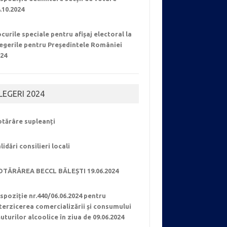
.10.2024
curile speciale pentru afișaj electoral la
egerile pentru Președintele României
024
LEGERI 2024
otărâre supleanți
lidări consilieri locali
OTĂRÂREA BECCL BĂLEȘTI 19.06.2024
spoziție nr.440/06.06.2024 pentru
terzicerea comercializării și consumului
uturilor alcoolice în ziua de 09.06.2024