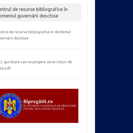
entrul de resurse bibliografice în
omeniul guvernării deschise
ntrul de resurse bibliografice în domeniul
vernării deschise
L aprobare sau respingere cereri loturi de
să.pdf