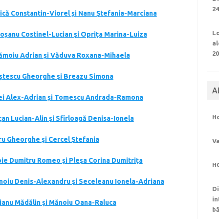
24
rică Constantin-Viorel și Nanu Ștefania-Marciana
Lo
roșanu Costinel-Lucian și Oprița Marina-Luiza
al
2
vrămoiu Adrian și Văduva Roxana-Mihaela
năștescu Gheorghe și Breazu Simona
A
lbei Alex-Adrian și Tomescu Andrada-Ramona
H
țan Lucian-Alin și Sfîrloagă Denisa-Ionela
aru Gheorghe şi Cercel Ştefania
Va
roie Dumitru Romeo și Pleșa Corina Dumitrița
H
linoiu Denis-Alexandru și Seceleanu Ionela-Adriana
Di
in
mianu Mădălin și Mănoiu Oana-Raluca
bă