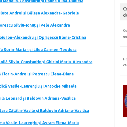
nu Mădălin-Constantin și Păuna Alina-Daniela
C
culete Andrei și Bălașa Alexandra-Gabriela
d
orescu Silviu-Ionuț și Pele Alexandra
Ce
gu
șoiu Ion-Alexandru și Oprișescu Elena-Cristina
efu Sorin-Marian și Lilea Carmen-Teodora
HC
oilă Silviu-Constantin și Ghicioi Maria-Alexandra
ca
ă Florin-Andrei și Petrescu Elena-Diana
edică Vasile-Laurențiu și Antoche Mihaela
cilă Leonard și Baldovin Adriana-Vasilica
taru Cătălin-Vasile și Baldovin Adriana-Vasilica
ama Vasile-Laurențiu și Avram Elena-Maria