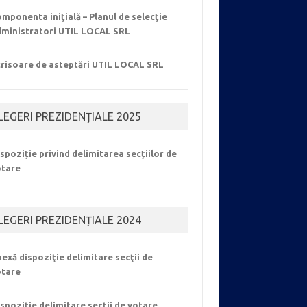
mponenta iniţială – Planul de selecţie
dministratori UTIL LOCAL SRL
crisoare de asteptări UTIL LOCAL SRL
LEGERI PREZIDENȚIALE 2025
spoziție privind delimitarea secțiilor de
otare
LEGERI PREZIDENȚIALE 2024
exă dispoziţie delimitare secţii de
otare
spoziție delimitare secții de votare