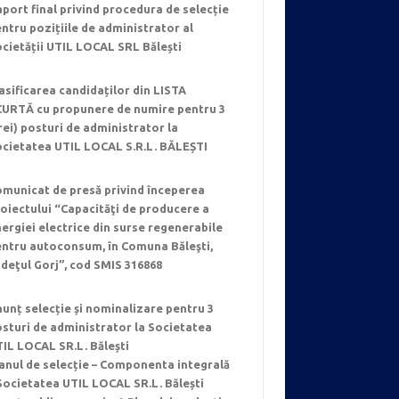
port final privind procedura de selecție
ntru pozițiile de administrator al
cietății UTIL LOCAL SRL Bălești
asificarea candidaților din LISTA
CURTĂ cu propunere de numire pentru 3
rei) posturi de administrator la
ocietatea UTIL LOCAL S.R.L. BĂLEȘTI
municat de presă privind începerea
oiectului “Capacităţi de producere a
ergiei electrice din surse regenerabile
entru autoconsum, în Comuna Băleşti,
deţul Gorj”, cod SMIS 316868
unț selecție și nominalizare pentru 3
sturi de administrator la Societatea
IL LOCAL SR.L. Bălești
anul de selecție – Componenta integrală
Societatea UTIL LOCAL SR.L. Bălești