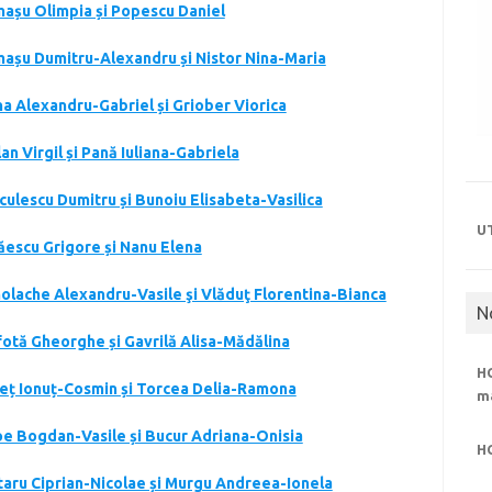
smașu Olimpia și Popescu Daniel
smașu Dumitru-Alexandru și Nistor Nina-Maria
na Alexandru-Gabriel și Griober Viorica
an Virgil și Pană Iuliana-Gabriela
culescu Dumitru și Bunoiu Elisabeta-Vasilica
U
lăescu Grigore și Nanu Elena
nolache Alexandru-Vasile şi Vlăduţ Florentina-Bianca
N
rfotă Gheorghe și Gavrilă Alisa-Mădălina
HC
ăneț Ionuț-Cosmin și Torcea Delia-Ramona
m
roe Bogdan-Vasile și Bucur Adriana-Onisia
H
litaru Ciprian-Nicolae și Murgu Andreea-Ionela