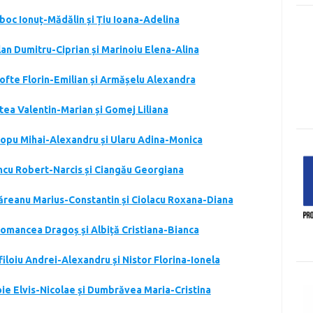
mboc Ionuț-Mădălin și Țiu Ioana-Adelina
lan Dumitru-Ciprian și Marinoiu Elena-Alina
mofte Florin-Emilian și Armășelu Alexandra
stea Valentin-Marian și Gomej Liliana
hiopu Mihai-Alexandru și Ularu Adina-Monica
ancu Robert-Narcis și Ciangău Georgiana
săreanu Marius-Constantin și Ciolacu Roxana-Diana
tomancea Dragoș și Albiță Cristiana-Bianca
filoiu Andrei-Alexandru și Nistor Florina-Ionela
roie Elvis-Nicolae și Dumbrăvea Maria-Cristina