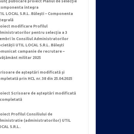
unț publicare proiect Planul de selecție
 componenta integra
IL LOCAL S.R.L. Bălești – Componenta
tegrală
oiect modificare Profilul
ministratorilor pentru selecția a 3
mbri în Consiliul Administratorilor
cietății UTIL LOCAL S.R.L. Bălești
omunicat campanie de recrutare –
vățământ militar 2025
risoare de așteptări modificată și
mpletată prin HCL nr. 38 din 25.04.2025
oiect Scrisoare de așteptări modificată
 completată
oiect Profilul Consiliului de
ministratie (administratorilor) UTIL
OCAL S.R.L.