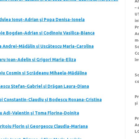
An
–
UT
rdulea Ionuț-Adrian și Popa Denisa-Ionela
in
Pr
roie Bogdan-Adrian și Codinoiu Vasilica-Bianca
Ad
me
ja Andrei-Mădălin și Uscătescu Maria-Carolina
So
C
aru Ioan-Adelin și Grigori Maria-Eliza
în
doiu Cosmin și Scrădeanu Mihaela-Mădălina
Sc
co
ulescu Ştefan-Gabriel şi Drăgan Laura-Diana
Pr
țoi Constantin-Claudiu și Bodescu Roxana-Cristina
și
du Adi-Valentin și Toma Florina-Doinița
Pr
Ad
drițoiu Florin și Georgescu Claudia-Mariana
L