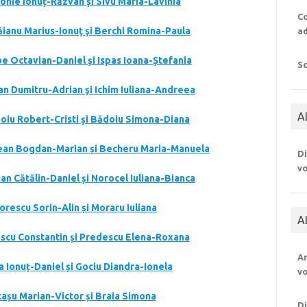
donie Ionuț-Răzvan și Sivu Maria-Lavinia
Co
răianu Marius-Ionuţ şi Berchi Romina-Paula
a
oe Octavian-Daniel și Ispas Ioana-Ștefania
S
ran Dumitru-Adrian şi Ichim Iuliana-Andreea
A
noiu Robert-Cristi şi Bădoiu Simona-Diana
ltean Bogdan-Marian și Becheru Maria-Manuela
Di
v
ian Cătălin-Daniel și Norocel Iuliana-Bianca
orescu Sorin-Alin și Moraru Iuliana
A
iescu Constantin și Predescu Elena-Roxana
An
ea Ionuț-Daniel și Gociu Diandra-Ionela
v
ltașu Marian-Victor și Braia Simona
Di