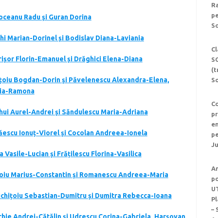
Ra
pe
coceanu Radu și Guran Dorina
So
ghi Marian-Dorinel și Bodislav Diana-Laviania
Cl
rișor Florin-Emanuel și Drăghici Elena-Diana
S
(t
vițoiu Bogdan-Dorin și Păvelenescu Alexandra-Elena,
S
teia-Ramona
Co
ehui Aurel-Andrei și Săndulescu Maria-Adriana
pr
en
lăescu Ionuț-Viorel și Cocolan Andreea-Ionela
p
Ju
 Vasile-Lucian și Frățilescu Florina-Vasilica
An
oșoiu Marius-Constantin și Romanescu Andreea-Maria
po
UT
oichițoiu Sebastian-Dumitru și Dumitra Rebecca-Ioana
Pl
– 
schie Andrei-Cătălin și Udrescu Corina-Gabriela, Harșovan