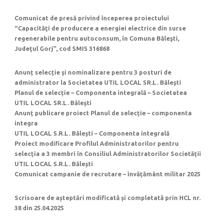
Comunicat de presă privind începerea proiectului
“Capacităţi de producere a energiei electrice din surse
regenerabile pentru autoconsum, în Comuna Băleşti,
Judeţul Gorj”, cod SMIS 316868
Anunț selecție și nominalizare pentru 3 posturi de
administrator la Societatea UTIL LOCAL SR.L. Bălești
Planul de selecție – Componenta integrală – Societatea
UTIL LOCAL SR.L. Bălești
Anunț publicare proiect Planul de selecție – componenta
integra
UTIL LOCAL S.R.L. Bălești – Componenta integrală
Proiect modificare Profilul Administratorilor pentru
selecția a 3 membri în Consiliul Administratorilor Societății
UTIL LOCAL S.R.L. Bălești
Comunicat campanie de recrutare – învățământ militar 2025
Scrisoare de așteptări modificată și completată prin HCL nr.
38 din 25.04.2025