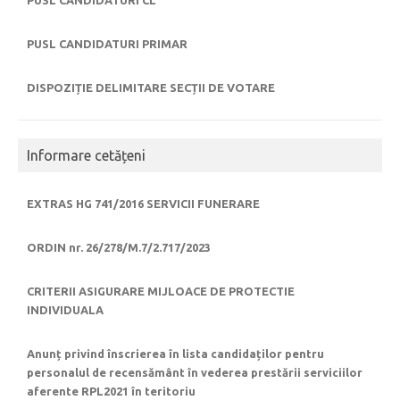
PUSL CANDIDATURI PRIMAR
DISPOZIȚIE DELIMITARE SECȚII DE VOTARE
Informare cetățeni
EXTRAS HG 741/2016 SERVICII FUNERARE
ORDIN nr. 26/278/M.7/2.717/2023
CRITERII ASIGURARE MIJLOACE DE PROTECTIE
INDIVIDUALA
Anunț privind înscrierea în lista candidaților pentru
personalul de recensământ în vederea prestării serviciilor
aferente RPL2021 în teritoriu