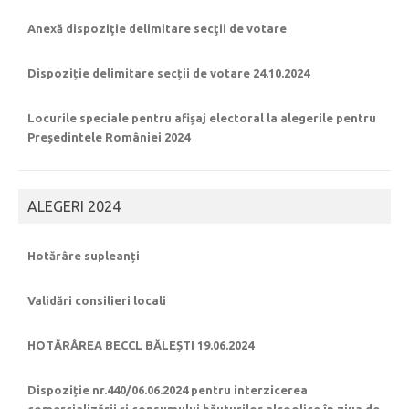
Anexă dispoziţie delimitare secţii de votare
Dispoziție delimitare secții de votare 24.10.2024
Locurile speciale pentru afișaj electoral la alegerile pentru
Președintele României 2024
ALEGERI 2024
Hotărâre supleanți
Validări consilieri locali
HOTĂRÂREA BECCL BĂLEȘTI 19.06.2024
Dispoziție nr.440/06.06.2024 pentru interzicerea
comercializării și consumului băuturilor alcoolice în ziua de