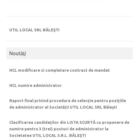
UTIL LOCAL SRL BĂLEȘTI
Noutăţi
HCL modificare si completare contract de mandat
HCL numire administrator
Raport final privind procedura de selecție pentru pozițiile
de administrator al Societății UTIL LOCAL SRL Bălești
Clasificarea candidaților din LISTA SCURTĂ cu propunere de
numire pentru 3 (trei) posturi de administrator la
Societatea UTIL LOCAL S.R.L. BĂLEȘTI