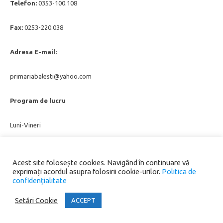
Telefon:
0353-100.108
Fax:
0253-220.038
Adresa E-mail:
primariabalesti@yahoo.com
Program de lucru
Luni-Vineri
08.00-16.00
Acest site folosește cookies. Navigând în continuare vă
exprimați acordul asupra folosirii cookie-urilor.
Politica de
confidențialitate
Copyright 2024
Comuna Bălești. Toate drepturile rezervate.
Setări Cookie
ACCEPT
Iconic One
Theme | Powered by
Wordpress