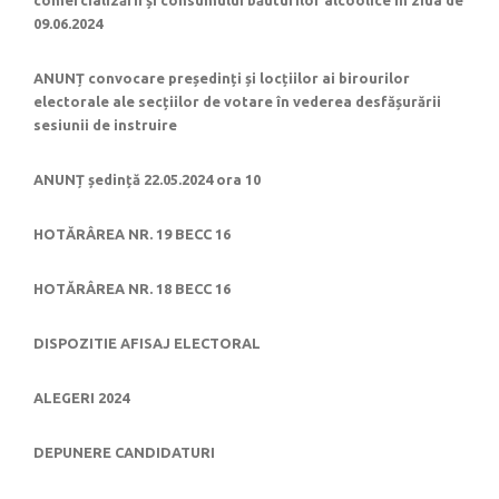
09.06.2024
ANUNȚ convocare președinți și locțiilor ai birourilor
electorale ale secțiilor de votare în vederea desfășurării
sesiunii de instruire
ANUNȚ ședință 22.05.2024 ora 10
HOTĂRÂREA NR. 19 BECC 16
HOTĂRÂREA NR. 18 BECC 16
DISPOZITIE AFISAJ ELECTORAL
ALEGERI 2024
DEPUNERE CANDIDATURI